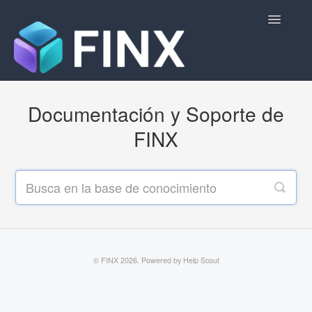
Toggle
Navigatio
Volver a FINX
Documentación y Soporte de
FINX
©
FINX
2026.
Powered by
Help Scout